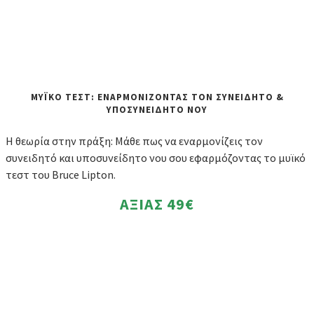
ΜΥΪΚΟ ΤΕΣΤ: ΕΝΑΡΜΟΝΙΖΟΝΤΑΣ ΤΟΝ ΣΥΝΕΙΔΗΤΟ &
ΥΠΟΣΥΝΕΙΔΗΤΟ ΝΟΥ
Η θεωρία στην πράξη: Μάθε πως να εναρμονίζεις τον
συνειδητό και υποσυνείδητο νου σου εφαρμόζοντας το μυϊκό
τεστ του Bruce Lipton.
ΑΞΙΑΣ
49€